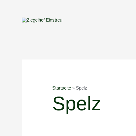
Zum
Inhalt
springen
Startseite
»
Spelz
Spelz