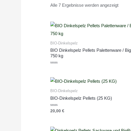
Alle 7 Ergebnisse werden angezeigt
BIO-Dinkelspelz
BIO Dinkelspelz Pellets Palettenware / Bi
750 kg
Bewertet
mit
0
von
5
BIO-Dinkelspelz
BIO-Dinkelspelz Pellets (25 KG)
Bewertet
20,00
€
mit
0
von
5