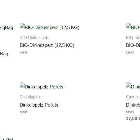
BIO-Dinkelspelz
BIO-Din
BIO-Dinkelspelz (12,5 KG)
BIO-Di
gBag
Bewertet
Bewerte
mit
mit
0
0
von
von
5
5
Dinkelspelz
Cactus
Dinkelspelz Pellets
Dinkel
Bewertet
Bewerte
17,00
mit
mit
0
0
von
von
5
5