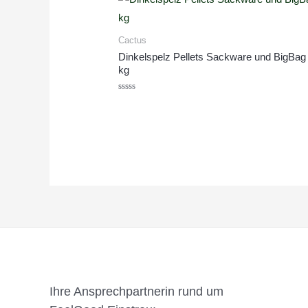
Cactus
Dinkelspelz Pellets Sackware und BigBag
kg
Bewertet
mit
0
von
5
Ihre Ansprechpartnerin rund um