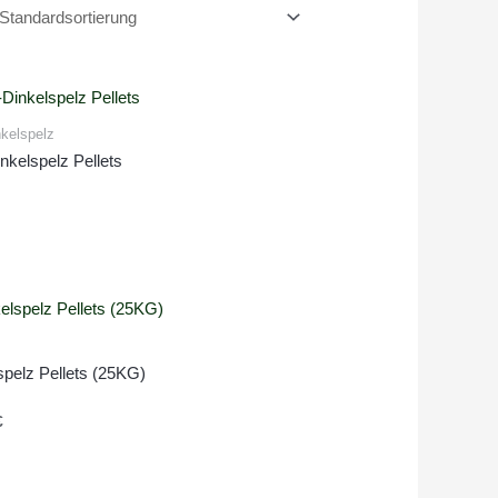
kelspelz
nkelspelz Pellets
t
spelz Pellets (25KG)
t
€