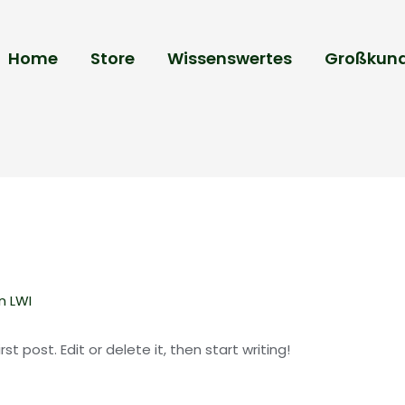
Home
Store
Wissenswertes
Großkun
on
LWI
t post. Edit or delete it, then start writing!